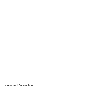
Buchillustration Ratgeber
Buchillustration Ratgeber
Verbraucherzentrale
Stiftung Warentest
NRW
Impressum
Datenschutz