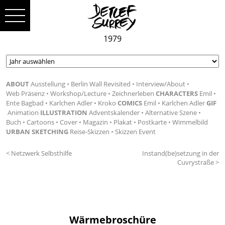
1979
ABOUT
Ausstellung
Berlin Wall Revisited
Interview/About
Web Präsenz
Workshop/Lecture
Zeichnerleben
CHARACTERS
Emil
Ente Bagbad
Karlchen Adler
Kroko
COMICS
Emil
Karlchen Adler
GIF
Animation
ILLUSTRATION
Adventskalender
Alternative Szene
Buch
Cartoons
Cover
Magazin
Plakat
Postkarte
Wimmelbild
URBAN SKETCHING
Reise-Skizzen
Skizzen Event
< Netzwerk Selbsthilfe
Instand(be)setzung in der
Cuvrystraße >
Wärmebroschüre