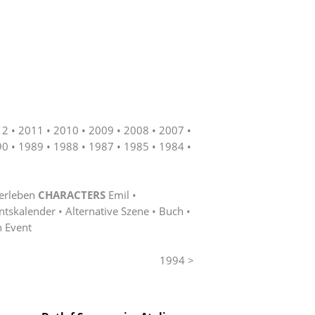
12
2011
2010
2009
2008
2007
90
1989
1988
1987
1985
1984
erleben
CHARACTERS
Emil
ntskalender
Alternative Szene
Buch
n Event
1994 >