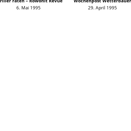
riller raten – Rowohlt Revue
Wochenpost Wetterbaue
6. Mai 1995
29. April 1995