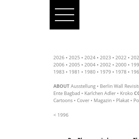
2026
2025
2024
2023
2022
20
2006
2005
2004
2002
2000
19
1983
1981
1980
1979
1978
19
ABOUT
Ausstellung
Berlin Wall Revisi
Ente Bagbad
Karlchen Adler
Kroko
C
Cartoons
Cover
Magazin
Plakat
Po
< 1996