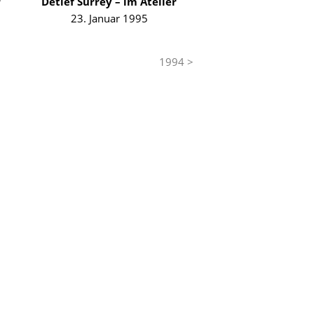
r
Detlef Surrey – im Atelier
23. Januar 1995
1994 >