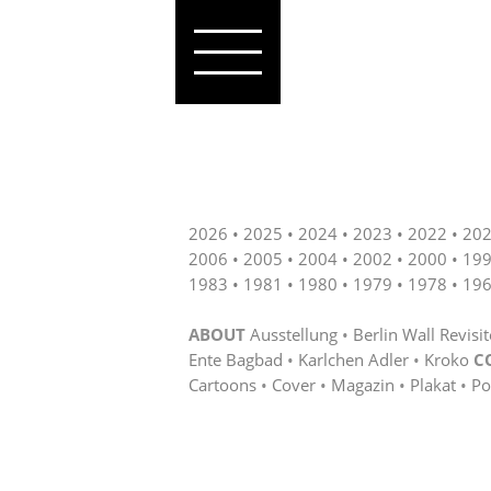
2026
2025
2024
2023
2022
20
2006
2005
2004
2002
2000
19
1983
1981
1980
1979
1978
19
ABOUT
Ausstellung
Berlin Wall Revisi
Ente Bagbad
Karlchen Adler
Kroko
C
Cartoons
Cover
Magazin
Plakat
Po