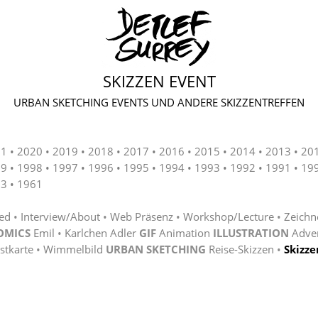
SKIZZEN EVENT
URBAN SKETCHING EVENTS UND ANDERE SKIZZENTREFFEN
21
2020
2019
2018
2017
2016
2015
2014
2013
20
99
1998
1997
1996
1995
1994
1993
1992
1991
19
63
1961
ted
Interview/About
Web Präsenz
Workshop/Lecture
Zeichn
OMICS
Emil
Karlchen Adler
GIF
Animation
ILLUSTRATION
Adve
stkarte
Wimmelbild
URBAN SKETCHING
Reise-Skizzen
Skizze