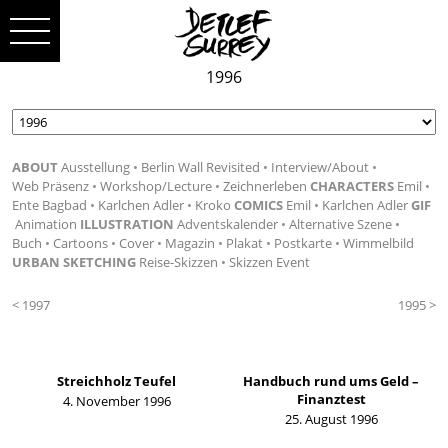
1996
ABOUT
Ausstellung
Berlin Wall Revisited
Interview/About
Web Präsenz
Workshop/Lecture
Zeichnerleben
CHARACTERS
Emil
Ente Bagbad
Karlchen Adler
Kroko
COMICS
Emil
Karlchen Adler
GIF
Animation
ILLUSTRATION
Adventskalender
Alternative Szene
Buch
Cartoons
Cover
Magazin
Plakat
Postkarte
Wimmelbild
URBAN SKETCHING
Reise-Skizzen
Skizzen Event
< 1997
1995 >
Streichholz Teufel
Handbuch rund ums Geld –
Finanztest
4. November 1996
25. August 1996