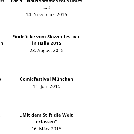
st
Paris – Nous sommes tous unies
… !
14. November 2015
Eindrücke vom Skizzenfestival
in
in Halle 2015
23. August 2015
p
Comicfestival München
11. Juni 2015
t
„Mit dem Stift die Welt
erfassen“
16. März 2015