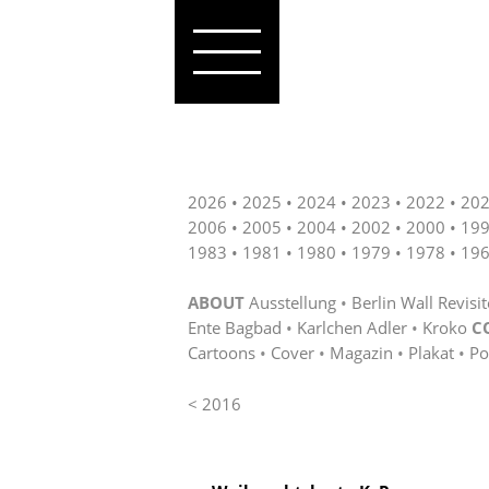
2026
2025
2024
2023
2022
20
2006
2005
2004
2002
2000
19
1983
1981
1980
1979
1978
19
ABOUT
Ausstellung
Berlin Wall Revisi
Ente Bagbad
Karlchen Adler
Kroko
C
Cartoons
Cover
Magazin
Plakat
Po
< 2016