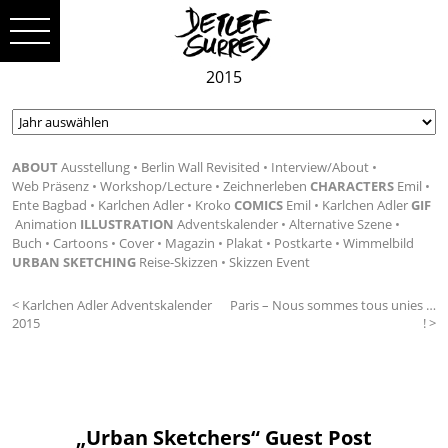
2015
ABOUT
Ausstellung
Berlin Wall Revisited
Interview/About
Web Präsenz
Workshop/Lecture
Zeichnerleben
CHARACTERS
Emil
Ente Bagbad
Karlchen Adler
Kroko
COMICS
Emil
Karlchen Adler
GIF
Animation
ILLUSTRATION
Adventskalender
Alternative Szene
Buch
Cartoons
Cover
Magazin
Plakat
Postkarte
Wimmelbild
URBAN SKETCHING
Reise-Skizzen
Skizzen Event
< Karlchen Adler Adventskalender
Paris – Nous sommes tous unies …
2015
! >
„Urban Sketchers“ Guest Post