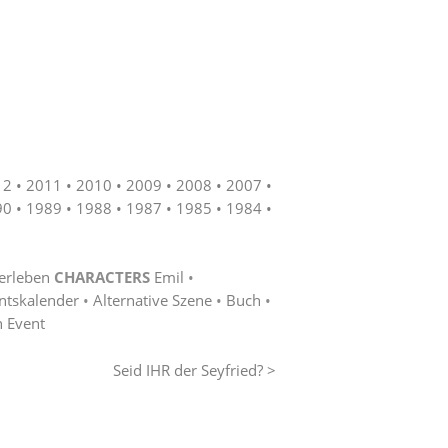
12
2011
2010
2009
2008
2007
90
1989
1988
1987
1985
1984
erleben
CHARACTERS
Emil
ntskalender
Alternative Szene
Buch
n Event
Seid IHR der Seyfried? >