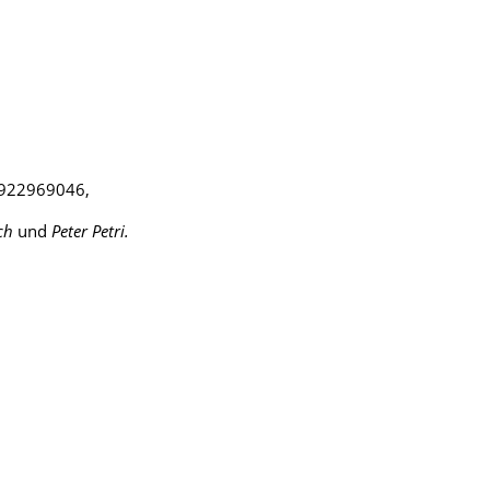
: 922969046,
ch
und
Peter Petri.