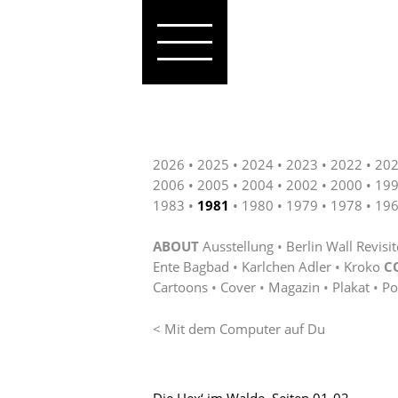
2026
2025
2024
2023
2022
20
2006
2005
2004
2002
2000
19
1983
1981
1980
1979
1978
19
ABOUT
Ausstellung
Berlin Wall Revisi
Ente Bagbad
Karlchen Adler
Kroko
C
Cartoons
Cover
Magazin
Plakat
Po
< Mit dem Computer auf Du