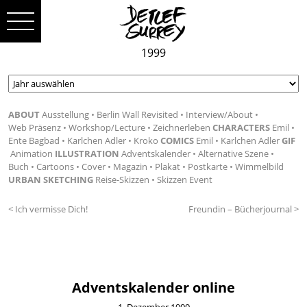
1999
ABOUT
Ausstellung
Berlin Wall Revisited
Interview/About
Web Präsenz
Workshop/Lecture
Zeichnerleben
CHARACTERS
Emil
Ente Bagbad
Karlchen Adler
Kroko
COMICS
Emil
Karlchen Adler
GIF
Animation
ILLUSTRATION
Adventskalender
Alternative Szene
Buch
Cartoons
Cover
Magazin
Plakat
Postkarte
Wimmelbild
URBAN SKETCHING
Reise-Skizzen
Skizzen Event
< Ich vermisse Dich!
Freundin – Bücherjournal >
Adventskalender online