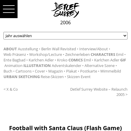
2006
ABOUT
Ausstellung
Berlin Wall Revisited
Interview/About
Web Präsenz
Workshop/Lecture
Zeichnerleben
CHARACTERS
Emil
Ente Bagbad
Karlchen Adler
Kroko
COMICS
Emil
Karlchen Adler
GIF
Animation
ILLUSTRATION
Adventskalender
Alternative Szene
Buch
Cartoons
Cover
Magazin
Plakat
Postkarte
Wimmelbild
URBAN SKETCHING
Reise-Skizzen
Skizzen Event
< X & Co
Detlef Surrey Website – Relaunch
2005 >
Football with Santa Claus (Flash Game)