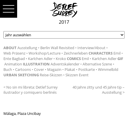
2017
ABOUT
Ausstellung
Berlin Wall Revisited
Interview/About
Web Präsenz
Workshop/Lecture
Zeichnerleben
CHARACTERS
Emil
Ente Bagbad
Karlchen Adler
Kroko
COMICS
Emil
Karlchen Adler
GIF
Animation
ILLUSTRATION
Adventskalender
Alternative Szene
Buch
Cartoons
Cover
Magazin
Plakat
Postkarte
Wimmelbild
URBAN SKETCHING
Reise-Skizzen
Skizzen Event
< No sin mi libreta: Detlef Surrey
40 Jahre zitty und 45 Jahre tip –
ilustrador y comiquero berlinés
Ausstellung >
Málaga, Plaza Uncibay