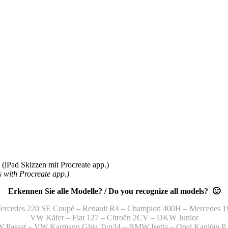
(iPad Skizzen mit Procreate app.)
s with Procreate app.)
Erkennen Sie alle Modelle? / Do you recognize all models? 🙂
ercedes 220 SE Coupé – Renault R4 – Champion 400H – Mercedes 1
VW Käfer – Fiat 127 – Citroën 2CV – DKW Junior
 Passat – VW Karmann Ghia Typ34 – BMW Isetta – Opel Kapitän P 