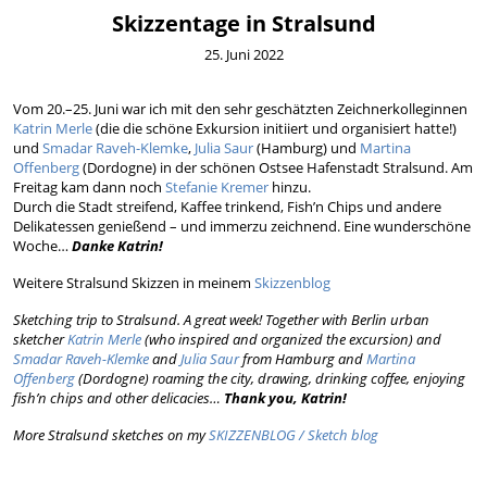
Skizzentage in Stralsund
25. Juni 2022
Vom 20.–25. Juni war ich mit den sehr geschätzten Zeichnerkolleginnen
Katrin Merle
(die die schöne Exkursion initiiert und organisiert hatte!)
und
Smadar Raveh-Klemke
,
Julia Saur
(Hamburg) und
Martina
Offenberg
(Dordogne) in der schönen Ostsee Hafenstadt Stralsund. Am
Freitag kam dann noch
Stefanie Kremer
hinzu.
Durch die Stadt streifend, Kaffee trinkend, Fish’n Chips und andere
Delikatessen genießend – und immerzu zeichnend. Eine wunderschöne
Woche…
Danke Katrin!
Weitere Stralsund Skizzen in meinem
Skizzenblog
Sketching trip to Stralsund. A great week! Together with Berlin urban
sketcher
Katrin Merle
(who inspired and organized the excursion) and
Smadar Raveh-Klemke
and
Julia Saur
from Hamburg and
Martina
Offenberg
(Dordogne) roaming the city, drawing, drinking coffee, enjoying
fish’n chips and other delicacies…
Thank you, Katrin!
More Stralsund sketches on my
SKIZZENBLOG / Sketch blog