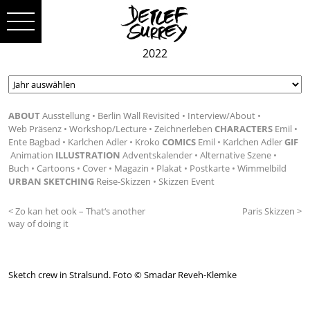
2022
ABOUT
Ausstellung
Berlin Wall Revisited
Interview/About
Web Präsenz
Workshop/Lecture
Zeichnerleben
CHARACTERS
Emil
Ente Bagbad
Karlchen Adler
Kroko
COMICS
Emil
Karlchen Adler
GIF
Animation
ILLUSTRATION
Adventskalender
Alternative Szene
Buch
Cartoons
Cover
Magazin
Plakat
Postkarte
Wimmelbild
URBAN SKETCHING
Reise-Skizzen
Skizzen Event
< Zo kan het ook – That‘s another
Paris Skizzen >
way of doing it
Sketch crew in Stralsund. Foto © Smadar Reveh-Klemke