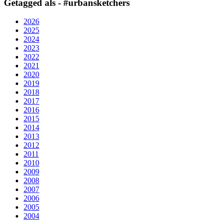
Getagged als - #urbansketchers
2026
2025
2024
2023
2022
2021
2020
2019
2018
2017
2016
2015
2014
2013
2012
2011
2010
2009
2008
2007
2006
2005
2004