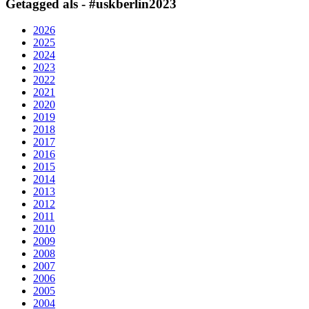
Getagged als - #uskberlin2023
2026
2025
2024
2023
2022
2021
2020
2019
2018
2017
2016
2015
2014
2013
2012
2011
2010
2009
2008
2007
2006
2005
2004