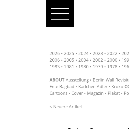
2026
2025
2024
2023
2022
20
2006
2005
2004
2002
2000
19
1983
1981
1980
1979
1978
19
ABOUT
Ausstellung
Berlin Wall Revisi
Ente Bagbad
Karlchen Adler
Kroko
C
Cartoons
Cover
Magazin
Plakat
Po
< Neuere Artikel