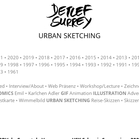
URBAN SKETCHING
21
2020
2019
2018
2017
2016
2015
2014
2013
20
99
1998
1997
1996
1995
1994
1993
1992
1991
19
63
1961
ted
Interview/About
Web Präsenz
Workshop/Lecture
Zeichn
OMICS
Emil
Karlchen Adler
GIF
Animation
ILLUSTRATION
Adve
stkarte
Wimmelbild
URBAN SKETCHING
Reise-Skizzen
Skizze